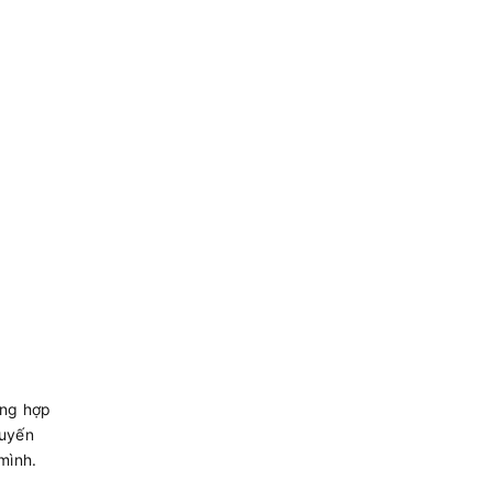
ờng hợp
tuyến
mình.