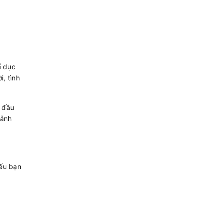
ể dục
, tình
t đầu
 ảnh
Nếu bạn