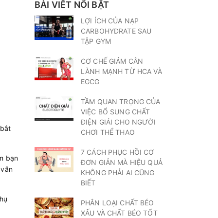
BÀI VIẾT NỔI BẬT
LỢI ÍCH CỦA NẠP
CARBOHYDRATE SAU
TẬP GYM
CƠ CHẾ GIẢM CÂN
LÀNH MẠNH TỪ HCA VÀ
EGCG
TẦM QUAN TRỌNG CỦA
VIỆC BỔ SUNG CHẤT
ĐIỆN GIẢI CHO NGƯỜI
 bắt
CHƠI THỂ THAO
7 CÁCH PHỤC HỒI CƠ
ẩm bạn
ĐƠN GIẢN MÀ HIỆU QUẢ
 vẫn
KHÔNG PHẢI AI CŨNG
BIẾT
thụ
PHÂN LOẠI CHẤT BÉO
XẤU VÀ CHẤT BÉO TỐT