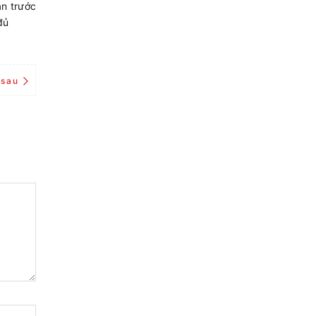
ăn trước
đủ
 sau