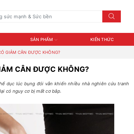
SẢN PHẨM
KIẾN THỨC
 CÓ GIẢM CÂN ĐƯỢC KHÔNG?
 GIẢM CÂN ĐƯỢC KHÔNG?
thể dục lúc bụng đói vẫn khiến nhiều nhà nghiên cứu tranh
lại có nguy cơ bị mất cơ bắp.