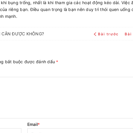
hi bụng trống, nhất là khi tham gia các hoạt động kéo dài. Việc 
ủa riêng bạn. Điều quan trọng là bạn nên duy trì thói quen uống 
ành mạnh.
ẢM CÂN ĐƯỢC KHÔNG?
Bài trước
Bài
ờng bắt buộc được đánh dấu
*
Email
*