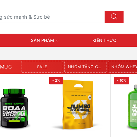
SẢN PHẨM
KIẾN THỨC
 MỤC
SALE
NHÓM TĂNG CÂN
- 2%
- 10%