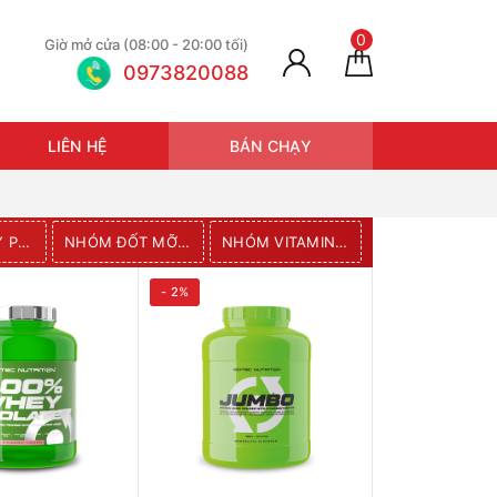
0
Giờ mở cửa (08:00 - 20:00 tối)
0973820088
LIÊN HỆ
BÁN CHẠY
NHÓM WHEY PROTEIN
NHÓM ĐỐT MỠ GIẢM CÂN
NHÓM VITAMIN VÀ KHOÁNG CHẤT
NHÓM AMINO AXIT, BCAA, CRE
- 2%