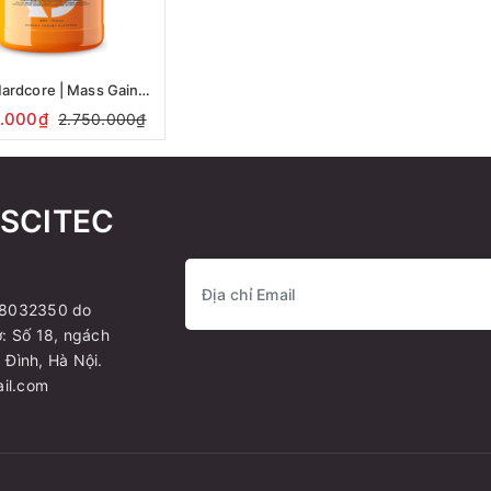
Jumbo Hardcore | Mass Gainer tăng cân, tăng cơ 3060g
5.000₫
2.750.000₫
 SCITEC
A8032350 do
: Số 18, ngách
Đình, Hà Nội.
ail.com