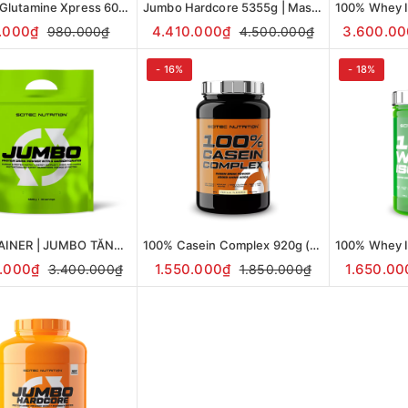
BCAA + Glutamine Xpress 600g
Jumbo Hardcore 5355g | Mass Gainer tăng cân, tăng cơ
.000₫
4.410.000₫
3.600.00
980.000₫
4.500.000₫
- 16%
- 18%
MASS GAINER | JUMBO TĂNG CÂN NHANH 6600g
100% Casein Complex 920g (30 servings) | Scitec Nutrition
.000₫
1.550.000₫
1.650.00
3.400.000₫
1.850.000₫