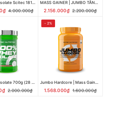
100% Whey Isolate Scitec 1816g (72 Servings)
MASS GAINER | JUMBO TĂNG CÂN NHANH 3520g
0₫
2.156.000₫
4.000.000₫
2.200.000₫
- 2%
100% Whey Isolate 700g (28 servings) | Scitec Nutrition
Jumbo Hardcore | Mass Gainer tăng cân, tăng cơ 1530g
0₫
1.568.000₫
2.000.000₫
1.600.000₫