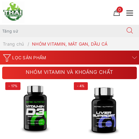
0
Trang chủ
NHÓM VITAMIN, MÁT GAN, DẦU CÁ
LỌC SẢN PHẨM
NHÓM VITAMIN VÀ KHOÁNG CHẤT
- 17%
- 4%