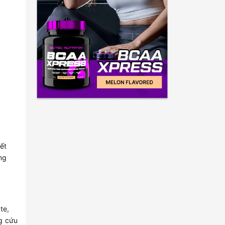
ết
ng
te,
g cứu