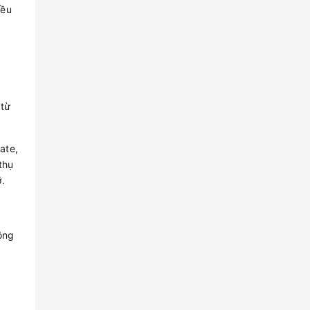
iều
 từ
ate,
thụ
.
ông