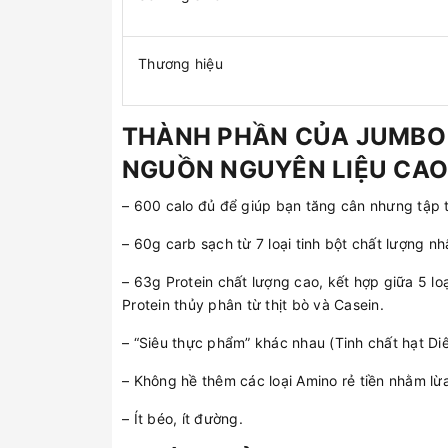
Thương hiệu
THÀNH PHẦN CỦA JUMBO
NGUỒN NGUYÊN LIỆU CAO
– 600 calo đủ để giúp bạn tăng cân nhưng tập t
– 60g carb sạch từ 7 loại tinh bột chất lượng n
– 63g Protein chất lượng cao, kết hợp giữa 5 lo
Protein thủy phân từ thịt bò và Casein.
– “Siêu thực phẩm” khác nhau (Tinh chất hạt Di
– Không hề thêm các loại Amino rẻ tiền nhằm l
– Ít béo, ít đường.