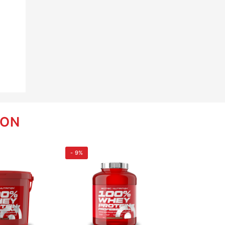
ION
- 9%
- 2%