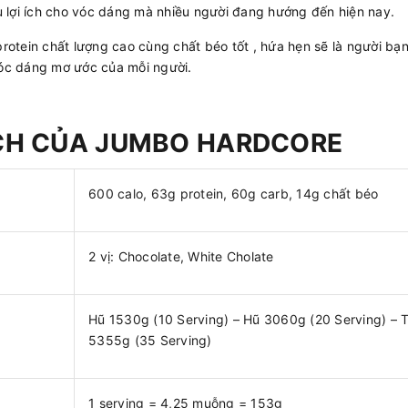
u lợi ích cho vóc dáng mà nhiều người đang hướng đến hiện nay.
rotein chất lượng cao cùng chất béo tốt , hứa hẹn sẽ là người bạ
vóc dáng mơ ước của mỗi người.
ÍCH CỦA JUMBO HARDCORE
600 calo, 63g protein, 60g carb, 14g chất béo
2 vị: Chocolate, White Cholate
Hũ 1530g (10 Serving) – Hũ 3060g (20 Serving) – T
5355g (35 Serving)
1 serving = 4,25 muỗng = 153g