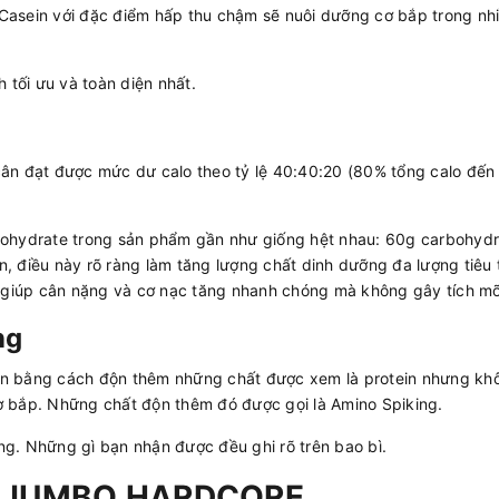
 Casein với đặc điểm hấp thu chậm sẽ nuôi dưỡng cơ bắp trong nh
tối ưu và toàn diện nhất.
n đạt được mức dư calo theo tỷ lệ 40:40:20 (80% tổng calo đến
rbohydrate trong sản phẩm gần như giống hệt nhau: 60g carbohydr
n, điều này rõ ràng làm tăng lượng chất dinh dưỡng đa lượng tiêu 
 giúp cân nặng và cơ nạc tăng nhanh chóng mà không gây tích mỡ
ng
ein bằng cách độn thêm những chất được xem là protein nhưng kh
g cơ bắp. Những chất độn thêm đó được gọi là Amino Spiking.
. Những gì bạn nhận được đều ghi rõ trên bao bì.
 JUMBO HARDCORE