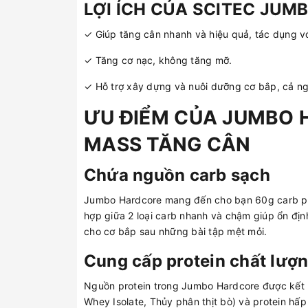
LỢI ÍCH CỦA SCITEC JU
✓ Giúp tăng cân nhanh và hiệu quả, tác dụng vớ
✓ Tăng cơ nạc, không tăng mỡ.
✓ Hỗ trợ xây dựng và nuôi dưỡng cơ bắp, cả n
ƯU ĐIỂM CỦA JUMBO 
MASS TĂNG CÂN
Chứa nguồn carb sạch
Jumbo Hardcore mang đến cho bạn 60g carb phứ
hợp giữa 2 loại carb nhanh và chậm giúp ổn địn
cho cơ bắp sau những bài tập mệt mỏi.
Cung cấp protein chất lượ
Nguồn protein trong Jumbo Hardcore được kết h
Whey Isolate, Thủy phân thịt bò) và protein h