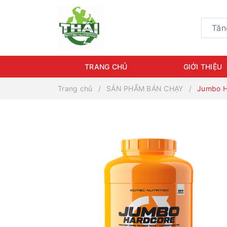
TRANG CHỦ
GIỚI THIỆU
Trang chủ
SẢN PHẨM BÁN CHẠY
Jumbo H