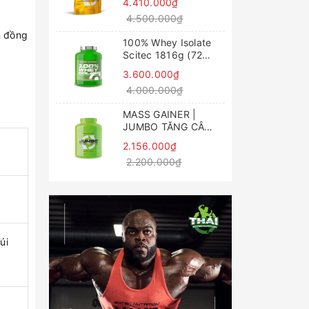
4.410.000₫
tăng cơ
4.500.000₫
n đồng
100% Whey Isolate
Scitec 1816g (72
Servings)
3.600.000₫
4.000.000₫
MASS GAINER |
JUMBO TĂNG CÂN
NHANH 3520g
2.156.000₫
2.200.000₫
úi