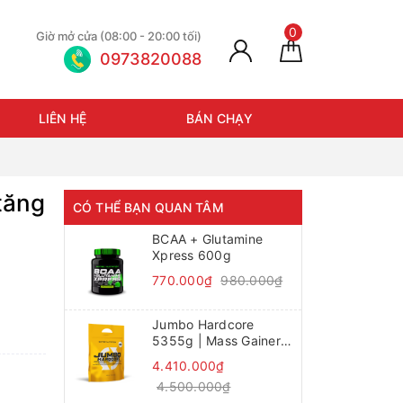
0
Giờ mở cửa (08:00 - 20:00 tối)
0973820088
LIÊN HỆ
BÁN CHẠY
tăng
CÓ THỂ BẠN QUAN TÂM
BCAA + Glutamine
Xpress 600g
770.000₫
980.000₫
Jumbo Hardcore
5355g | Mass Gainer
tăng cân, tăng cơ
4.410.000₫
4.500.000₫