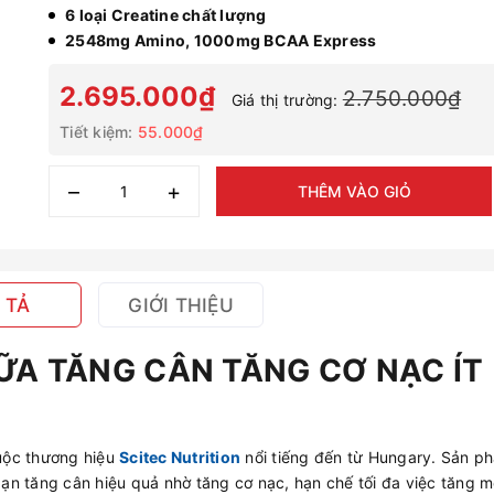
6 loại Creatine chất lượng
2548mg Amino, 1000mg BCAA Express
2.695.000₫
2.750.000₫
Giá thị trường:
Tiết kiệm:
55.000₫
–
+
THÊM VÀO GIỎ
 TẢ
GIỚI THIỆU
ỮA TĂNG CÂN TĂNG CƠ NẠC ÍT
huộc thương hiệu
Scitec Nutrition
nổi tiếng đến từ Hungary. Sản p
n tăng cân hiệu quả nhờ tăng cơ nạc, hạn chế tối đa việc tăng m