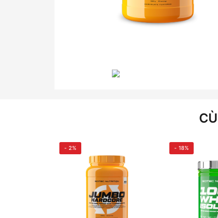
CÙ
- 2%
- 18%