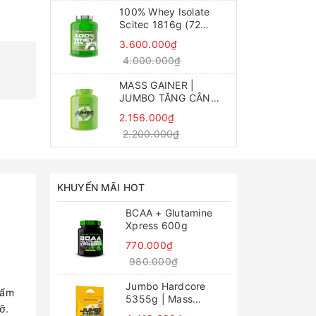
100% Whey Isolate
Scitec 1816g (72
Servings)
3.600.000₫
4.000.000₫
MASS GAINER |
JUMBO TĂNG CÂN
NHANH 3520g
2.156.000₫
2.200.000₫
KHUYẾN MÃI HOT
BCAA + Glutamine
Xpress 600g
770.000₫
980.000₫
Jumbo Hardcore
hẩm
5355g | Mass
ỡ.
Gainer tăng cân,