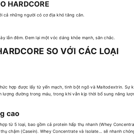
MBO HARDCORE
i cả những người có cơ địa khó tăng cân.
gày lẫn đêm. Đem lại một vóc dáng khỏe mạnh, săn chắc.
HARDCORE SO VỚI CÁC LOẠI
c hợp được lấy từ yến mạch, tinh bột ngô và Maltodextrin. Sự k
h lượng đường trong máu, trong khi vẫn kịp thời bổ sung năng lượ
ng cao
ợp từ 5 loại, bao gồm cả protein hấp thụ nhanh (Whey Concentra
ấp thụ chậm (Casein). Whey Concentrate và Isolate… sẽ nhanh chón