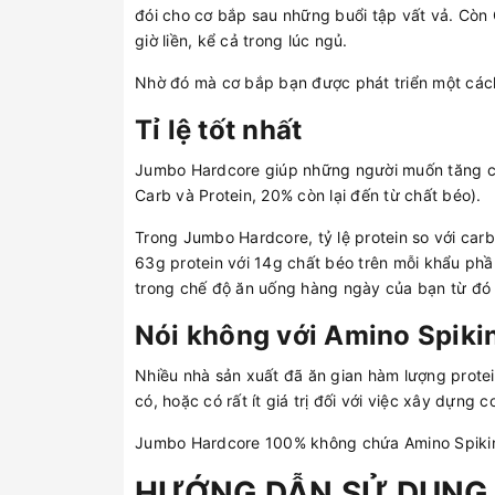
đói cho cơ bắp sau những buổi tập vất vả. Còn
giờ liền, kể cả trong lúc ngủ.
Nhờ đó mà cơ bắp bạn được phát triển một cách 
Tỉ lệ tốt nhất
Jumbo Hardcore giúp những người muốn tăng câ
Carb và Protein, 20% còn lại đến từ chất béo).
Trong Jumbo Hardcore, tỷ lệ protein so với ca
63g protein với 14g chất béo trên mỗi khẩu phầ
trong chế độ ăn uống hàng ngày của bạn từ đó
Nói không với Amino Spiki
Nhiều nhà sản xuất đã ăn gian hàm lượng prot
có, hoặc có rất ít giá trị đối với việc xây dựn
Jumbo Hardcore 100% không chứa Amino Spiking
HƯỚNG DẪN SỬ DỤNG