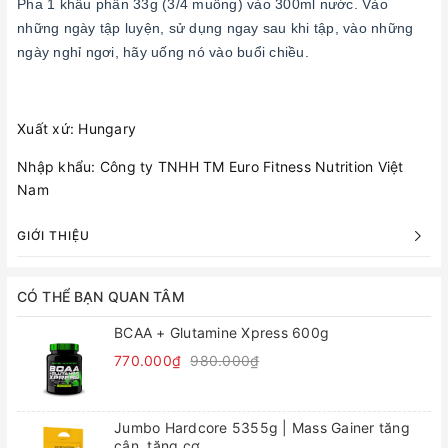
Pha 1 khẩu phần 33g (3/4 muỗng) vào 300ml nước. Vào
những ngày tập luyện, sử dụng ngay sau
khi tập, vào những
ngày nghỉ ngơi, hãy uống nó vào buổi chiều.
Xuất xứ: Hungary
Nhập khẩu: Công ty TNHH TM Euro Fitness Nutrition Việt
Nam
GIỚI THIỆU
CÓ THỂ BẠN QUAN TÂM
BCAA + Glutamine Xpress 600g
770.000₫
980.000₫
Jumbo Hardcore 5355g | Mass Gainer tăng
cân, tăng cơ