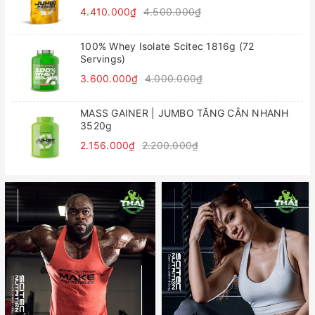
4.410.000₫
4.500.000₫
100% Whey Isolate Scitec 1816g (72
Servings)
3.600.000₫
4.000.000₫
MASS GAINER | JUMBO TĂNG CÂN NHANH
3520g
2.156.000₫
2.200.000₫