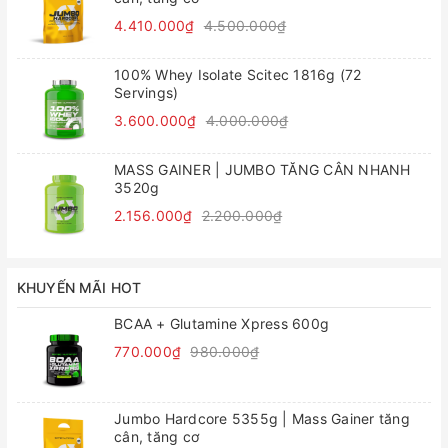
4.410.000₫
4.500.000₫
100% Whey Isolate Scitec 1816g (72
Servings)
3.600.000₫
4.000.000₫
MASS GAINER | JUMBO TĂNG CÂN NHANH
3520g
2.156.000₫
2.200.000₫
KHUYẾN MÃI HOT
BCAA + Glutamine Xpress 600g
770.000₫
980.000₫
Jumbo Hardcore 5355g | Mass Gainer tăng
cân, tăng cơ