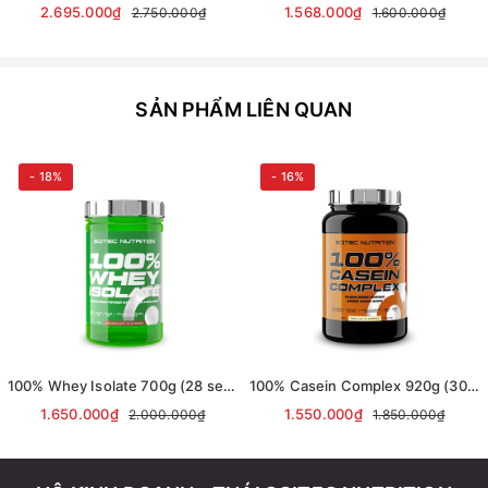
2.695.000₫
1.568.000₫
2.750.000₫
1.600.000₫
SẢN PHẨM LIÊN QUAN
- 18%
- 16%
100% Whey Isolate 700g (28 servings) | Scitec Nutrition
100% Casein Complex 920g (30 servings) | Scitec Nutrition
1.650.000₫
1.550.000₫
2.000.000₫
1.850.000₫